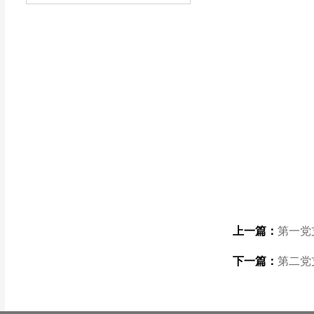
上一篇：
第一党
下一篇：
第二党