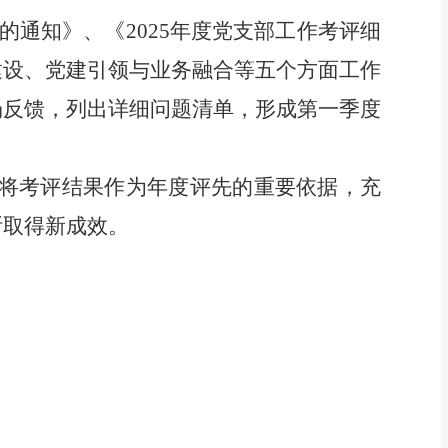
的通知》、《2025年度党支部工作考评细
建设、党建引领与业务融合等五个方面工作
场反馈，列出详细问题清单，形成第一季度
，将考评结果作为年度
评先
的重要依据，充
断取得新成效。