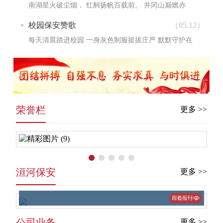
守，寒来...
南湖星火破尘烟， 红舸扬帆百载前。 井冈山巅燃赤
焰， 宝塔山麓垦荒原。 御寇纾危酬壮志， 忠骨长眠山
校园保安赞歌
（05.12）
河间。...
每天清晨踏进校园 一身灰色制服挺拔庄严 默默守护在
校门一线 坚毅的脸庞写满担当 平凡的身影...
荣誉栏
更多 >>
洹河保安
更多 >>
公司业务
更多 >>