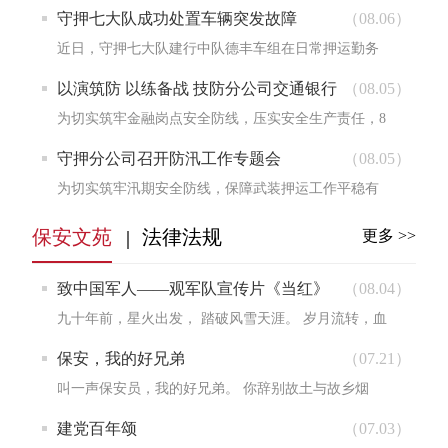
近日，守押十一大队召开安全工作专题会，重点就枪
守押七大队成功处置车辆突发故障
（08.06）
支弹药管...
近日，守押七大队建行中队德丰车组在日常押运勤务
执行途中，突发车辆爆胎险情。车组全体人员沉着冷
以演筑防 以练备战 技防分公司交通银行
（08.05）
静、规范...
岗点开展消防培训演练
为切实筑牢金融岗点安全防线，压实安全生产责任，8
月1日，技防分公司派驻交通银行岗点组织全体在岗人
守押分公司召开防汛工作专题会
（08.05）
员开展...
为切实筑牢汛期安全防线，保障武装押运工作平稳有
序，8月3日，守押分公司组织各大队负责人召开防汛
保安文苑
法律法规
更多 >>
工作专题...
致中国军人——观军队宣传片《当红》
（08.04）
有感
九十年前，星火出发， 踏破风雪天涯。 岁月流转，血
脉未改， 一代一代，正值芳华。 何为当红？ 非是喧嚣
保安，我的好兄弟
（07.21）
浮名...
叫一声保安员，我的好兄弟。 你辞别故土与故乡烟
火，奔赴一方岗位，扎根一隅平安。 日复一日站岗值
建党百年颂
（07.03）