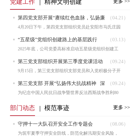
党建工作
精神文明创建
更多 >>
第四党支部开展“赓续红色血脉，弘扬廉
（04.21）
政精神”主题党日活动
4月20日下午，第四党支部组织党员赴安阳市马氏庄园
（河南省中共党史学习教育基地、河南省廉政教育基
“五星级”党组织创建路上的基层践行
（03.13）
地）开展...
2025年底，公司党委高标准启动五星级党组织创建工
作，这是夯实公司基层党建根基、全面提升支部标准
第三党支部组织开展第三季度党课活动
（09.24）
化规范化...
9月15日，第三党支部组织支部党员和入党积极分子开
展第三季度党课活动，支部副书记户国伟以“强化党性
第三党支部 开展“弘扬伟大抗战精神 深
（09.24）
修养，...
刻汲取奋进力量” 主题党日活动
为纪念中国人民抗日战争暨世界反法西斯战争胜利80
周年，第三党支部于9月15日开展了以“弘扬伟大抗战
部门动态
模范事迹
更多 >>
精神深刻...
守押十一大队召开安全工作专题会
（08.06）
为筑牢夏季守押安全防线，防范化解汛期安全风险，