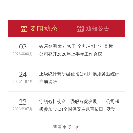
要闻动态
通知公告
03
破局突围 笃行实干 全力冲刺全年目标——
2026年08月
公司召开2026年上半年工作会议
2
8月3日，洹河保安公司召开2026年上半年工
作会议。会议全面总结上半年工作成效，深
24
上级统计调研组莅临公司开展服务业统计
入查摆短板不足，安排部署...
 苗
2026年07月
专项调研
2
张
7月23日上午，国家、省、市统计局一行莅临
公司开展规模以上服务业企业业务系统使用
23
守初心担使命、强服务促发展——公司积
情况专项调研，北关区委常...
 韩
2026年07月
极参加“7·24全国保安主题宣传日” 活动
2
 四
7月22日，由安阳市公安局治安管理支队主
办、市保安协会承办的2026年“守初心担使
查看更多
命、强服务促发展”“7·24...