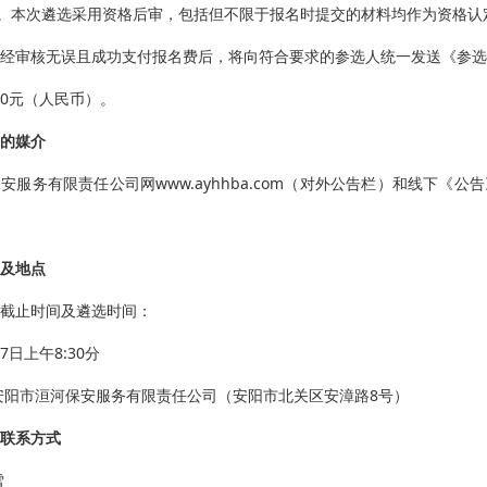
。本次遴选采用资格后审，包括但不限于报名时提交的材料均作为资格认
经审核无误且成功支付报名费后，将向符合要求的参选人统一发送《参选
00元（人民币）。
的媒介
保安服务有限责任公司网
www.ayhhba.com（对外公告栏）和线下
及地点
截止时间及遴选时间：
27日上
午
8:30
分
安阳市洹河保安服务有限责任公司（安阳市北关区安漳路
8号）
联系方式
雪