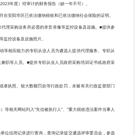
、2023年度）经审计的财务报告（缺一年不可）。
月
在安阳市区已依法缴纳税收和已依法缴纳社会保险的证明
。
和代理采购业务所必需的录音录像等监控设备及设施。■提供参
像等监控设备及设施照片。
活动等相应能力的专职从业人员为遴选人提供代理服务。专职从
及兼职等人员。■提供专职从业人员政府采购培训证书或政府采
可证或者执照、较大数额罚款等行政处罚，未被有关行政监督部门
p.gov.cn）等相关网站列入“失信被执行人”、“重大税收违法案件当事人
选单位信用记录进行查询，查询记录提交遴选评审委员会，参选