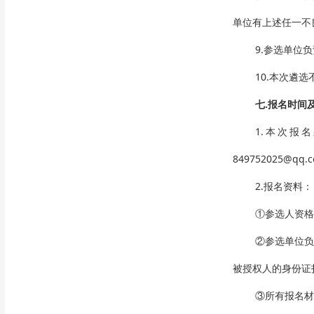
单位有上述任一不
9.参选单位
10.本次遴
七
.报名时间
1.本次报
849752025@
2.报名资料：
①参选人资格
②参选单位
被授权人的身份证
③
所有报名