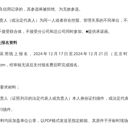
良信用记录的，其参选将被拒绝、为无效参选。
负责人（或法定代表人）为同一人或者存在控股、管理关系的不同单位，不
选不接受联合体，不接受分公司和总公司同时参加。■提供承诺函。
及报名资料
名采用线上报名，2024年12月17日至2024年12月21日（
qq.com，经审核无误后支付报名费后即完成报名。
要求材料；
负责人（证照列示的法定代表人或负责人）本人身份证扫描件，或法定代
扫描件。
材料均应加盖单位公章，以
PDF格式发送至指定邮箱、其原件于开标时现