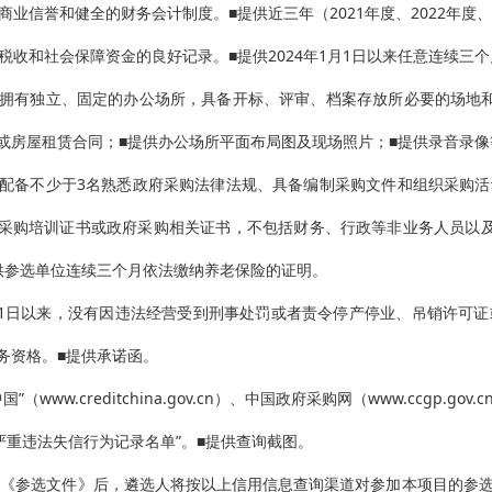
的商业信誉和健全的财务会计制度。■提供近三年（2021年度、2022年度
纳税收和社会保障资金的良好记录。■提供2024年1月1日以来任意连续三个
区拥有独立、固定的办公场所，具备开标、评审、档案存放所必要的场地
或房屋租赁合同；■提供办公场所平面布局图及现场照片；■提供录音录
应配备不少于3名熟悉政府采购法律法规、具备编制采购文件和组织采购
采购培训证书或政府采购相关证书，不包括财务、行政等非业务人员以
供参选单位连续三个月依法缴纳养老保险的证明。
年1月1日以来，没有因违法经营受到刑事处罚或者责令停产停业、吊销许
务资格。■提供承诺函。
国”（www.creditchina.gov.cn）、中国政府采购网（www.ccg
购严重违法失信行为记录名单”。■提供查询截图。
交《参选文件》后，遴选人将按以上信用信息查询渠道对参加本项目的参