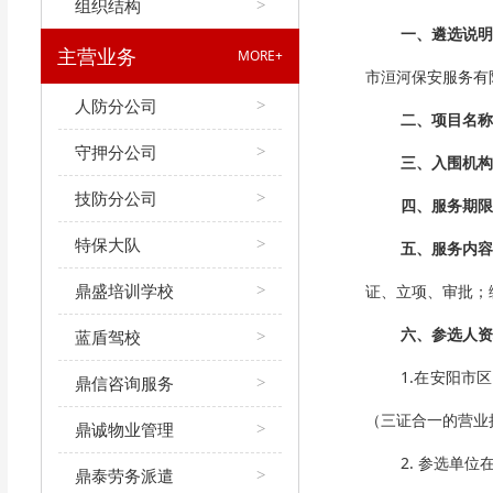
组织结构
>
一、遴选
说
主营业务
MORE+
市洹河保安服务有
人防分公司
>
二、项目名称
守押分公司
>
三、入围机构
技防分公司
>
四、服务期限
特保大队
>
五
、服务内
鼎盛培训学校
证、立项、审批；
>
六
、
参选
人资
蓝盾驾校
>
1.在安阳市
鼎信咨询服务
>
（三证合一的营业
鼎诚物业管理
>
2. 参选单
鼎泰劳务派遣
>