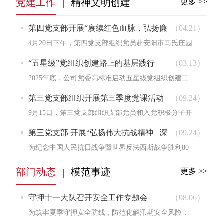
党建工作
精神文明创建
更多 >>
第四党支部开展“赓续红色血脉，弘扬廉
（04.21）
政精神”主题党日活动
4月20日下午，第四党支部组织党员赴安阳市马氏庄园
（河南省中共党史学习教育基地、河南省廉政教育基
“五星级”党组织创建路上的基层践行
（03.13）
地）开展...
2025年底，公司党委高标准启动五星级党组织创建工
作，这是夯实公司基层党建根基、全面提升支部标准
第三党支部组织开展第三季度党课活动
（09.24）
化规范化...
9月15日，第三党支部组织支部党员和入党积极分子开
展第三季度党课活动，支部副书记户国伟以“强化党性
第三党支部 开展“弘扬伟大抗战精神 深
（09.24）
修养，...
刻汲取奋进力量” 主题党日活动
为纪念中国人民抗日战争暨世界反法西斯战争胜利80
周年，第三党支部于9月15日开展了以“弘扬伟大抗战
部门动态
模范事迹
更多 >>
精神深刻...
守押十一大队召开安全工作专题会
（08.06）
为筑牢夏季守押安全防线，防范化解汛期安全风险，