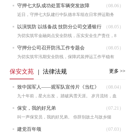
近日，守押十一大队召开安全工作专题会，重点就枪
守押七大队成功处置车辆突发故障
（08.06）
支弹药管...
近日，守押七大队建行中队德丰车组在日常押运勤务
执行途中，突发车辆爆胎险情。车组全体人员沉着冷
以演筑防 以练备战 技防分公司交通银行
（08.05）
静、规范...
岗点开展消防培训演练
为切实筑牢金融岗点安全防线，压实安全生产责任，8
月1日，技防分公司派驻交通银行岗点组织全体在岗人
守押分公司召开防汛工作专题会
（08.05）
员开展...
为切实筑牢汛期安全防线，保障武装押运工作平稳有
序，8月3日，守押分公司组织各大队负责人召开防汛
保安文苑
法律法规
更多 >>
工作专题...
致中国军人——观军队宣传片《当红》
（08.04）
有感
九十年前，星火出发， 踏破风雪天涯。 岁月流转，血
脉未改， 一代一代，正值芳华。 何为当红？ 非是喧嚣
保安，我的好兄弟
（07.21）
浮名...
叫一声保安员，我的好兄弟。 你辞别故土与故乡烟
火，奔赴一方岗位，扎根一隅平安。 日复一日站岗值
建党百年颂
（07.03）