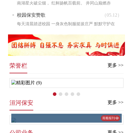
守，寒来...
南湖星火破尘烟， 红舸扬帆百载前。 井冈山巅燃赤
焰， 宝塔山麓垦荒原。 御寇纾危酬壮志， 忠骨长眠山
校园保安赞歌
（05.12）
河间。...
每天清晨踏进校园 一身灰色制服挺拔庄严 默默守护在
校门一线 坚毅的脸庞写满担当 平凡的身影...
荣誉栏
更多 >>
洹河保安
更多 >>
公司业务
更多 >>