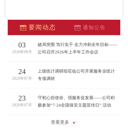
要闻动态
通知公告
03
破局突围 笃行实干 全力冲刺全年目标——
2026年08月
公司召开2026年上半年工作会议
2
8月3日，洹河保安公司召开2026年上半年工
作会议。会议全面总结上半年工作成效，深
24
上级统计调研组莅临公司开展服务业统计
入查摆短板不足，安排部署...
 苗
2026年07月
专项调研
2
张
7月23日上午，国家、省、市统计局一行莅临
公司开展规模以上服务业企业业务系统使用
23
守初心担使命、强服务促发展——公司积
情况专项调研，北关区委常...
 韩
2026年07月
极参加“7·24全国保安主题宣传日” 活动
2
 四
7月22日，由安阳市公安局治安管理支队主
办、市保安协会承办的2026年“守初心担使
查看更多
命、强服务促发展”“7·24...